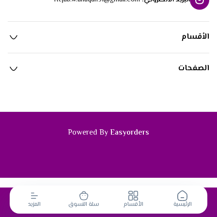
البريد الالكتروني
:
Hejab.w.anaqah91@gmail.com
الأقسام
الصفحات
Powered By
Easyorders
الرئيسية
الأقسام
سلة التسوق
المزيد