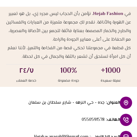
في
Hejab Fashion
، نؤمن بأن الحجاب ليس مجرد زي، بل هو تعبير
عن الهوية والأناقة. نقدم لكِ مجموعة متميزة من العبايات والفساتين
والطرح والخمار المصممة بعناية فائقة لتجمع بين الأصالة والعصرية،
مع الحفاظ على أعلى معايير الجودة والراحة.
كل قطعة في مجموعتنا تحكي قصة من الفخامة والتميز، لأننا نعلم
أن كل امرأة تستحق أن تشعر بالثقة والجمال في كل لحظة.
٢٤/٧
100%
1000+
عميلة سعيدة
جودة مضمونة
خدمة العملاء
العنوان
:
جده - حي النزهه - شارع سلطان بن سلمان
الهاتف
:
0550591578