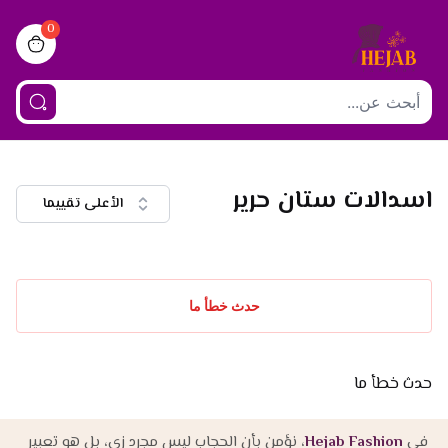
0
iew bag
اسدالات ستان حرير
الأعلى تقييما
حدث خطأ ما
حدث خطأ ما
في
Hejab Fashion
، نؤمن بأن الحجاب ليس مجرد زي، بل هو تعبير