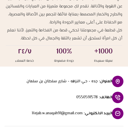
عن الهوية والأناقة. نقدم لكِ مجموعة متميزة من العبايات والفساتين
والطرح والخمار المصممة بعناية فائقة لتجمع بين الأصالة والعصرية،
مع الحفاظ على أعلى معايير الجودة والراحة.
كل قطعة في مجموعتنا تحكي قصة من الفخامة والتميز، لأننا نعلم
أن كل امرأة تستحق أن تشعر بالثقة والجمال في كل لحظة.
٢٤/٧
100%
1000+
عميلة سعيدة
جودة مضمونة
خدمة العملاء
العنوان
:
جده - حي النزهه - شارع سلطان بن سلمان
الهاتف
:
0550591578
البريد الالكتروني
:
Hejab.w.anaqah91@gmail.com