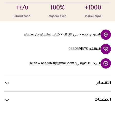
٢٤/٧
100%
1000+
عميلة سعيدة
جودة مضمونة
خدمة العملاء
العنوان
:
جده - حي النزهه - شارع سلطان بن سلمان
الهاتف
:
0550591578
البريد الالكتروني
:
Hejab.w.anaqah91@gmail.com
الأقسام
الصفحات