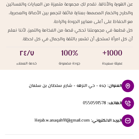
عن الهوية والأناقة. نقدم لكِ مجموعة متميزة من العبايات والفساتين
والطرح والخمار المصممة بعناية فائقة لتجمع بين الأصالة والعصرية،
مع الحفاظ على أعلى معايير الجودة والراحة.
كل قطعة في مجموعتنا تحكي قصة من الفخامة والتميز، لأننا نعلم
أن كل امرأة تستحق أن تشعر بالثقة والجمال في كل لحظة.
٢٤/٧
100%
1000+
عميلة سعيدة
جودة مضمونة
خدمة العملاء
العنوان
:
جده - حي النزهه - شارع سلطان بن سلمان
الهاتف
:
0550591578
البريد الالكتروني
:
Hejab.w.anaqah91@gmail.com