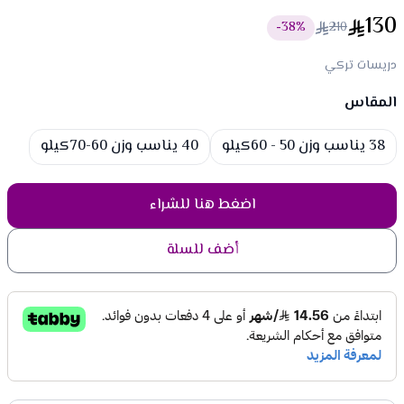
130
38
%-
210
دريسات تركي
المقاس
Choose a size
38 يناسب وزن 50 - 60كيلو
40 يناسب وزن 60-70كيلو
اضغط هنا للشراء
أضف للسلة