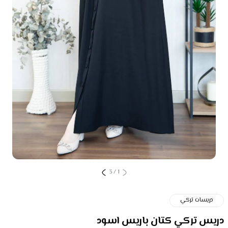
3
/
1
دريسات تركي
دريس تركي كتان باريس اسود