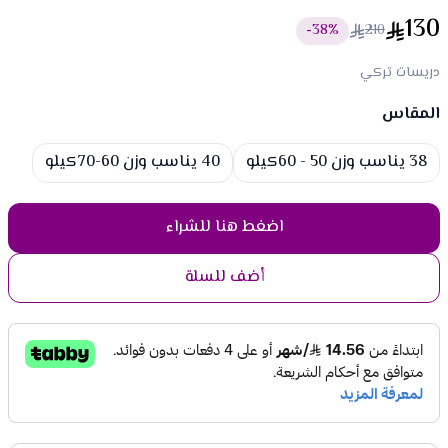
130
38
%-
210
دريسات تركي
المقاس
Choose a size
38 يناسب وزن 50 - 60كيلو
40 يناسب وزن 60-70كيلو
اضغط هنا للشراء
أضف للسلة