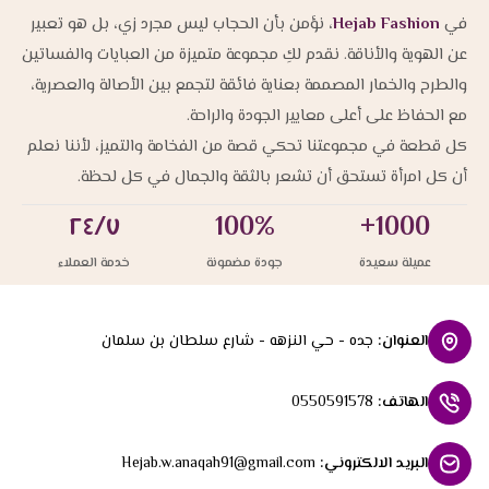
في
Hejab Fashion
، نؤمن بأن الحجاب ليس مجرد زي، بل هو تعبير
عن الهوية والأناقة. نقدم لكِ مجموعة متميزة من العبايات والفساتين
والطرح والخمار المصممة بعناية فائقة لتجمع بين الأصالة والعصرية،
مع الحفاظ على أعلى معايير الجودة والراحة.
كل قطعة في مجموعتنا تحكي قصة من الفخامة والتميز، لأننا نعلم
أن كل امرأة تستحق أن تشعر بالثقة والجمال في كل لحظة.
٢٤/٧
100%
1000+
عميلة سعيدة
جودة مضمونة
خدمة العملاء
العنوان
:
جده - حي النزهه - شارع سلطان بن سلمان
الهاتف
:
0550591578
البريد الالكتروني
:
Hejab.w.anaqah91@gmail.com