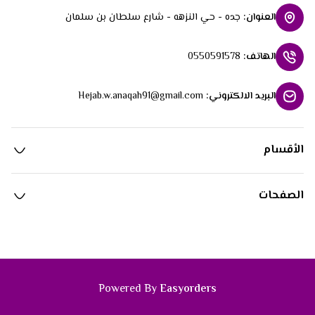
العنوان
:
جده - حي النزهه - شارع سلطان بن سلمان
الهاتف
:
0550591578
البريد الالكتروني
:
Hejab.w.anaqah91@gmail.com
الأقسام
الصفحات
Powered By
Easyorders