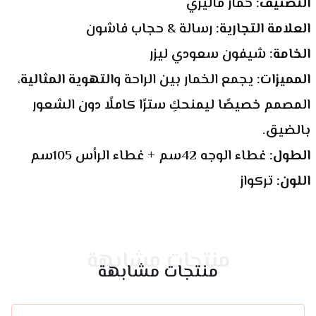
التصنيف:
 خمار ماليزي
العلامة التجارية:
 رسالة & حجاب فاشون
الخامة:
 شيفون سعودي ليزر
المميزات:
 يجمع الخمار بين الراحة و
التهوية المثالية
، 
المصمم خصيصًا ليمنحكِ سترًا كاملًا دون الشعور 
بالضيق.
الطول:
 غطاء الوجه 42سم + غطاء الرأس 105سم
اللون:
 تركواز
منتجات مشابهة
منتجات مشابهة