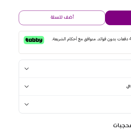
أضف للسلة
ال
حجبات