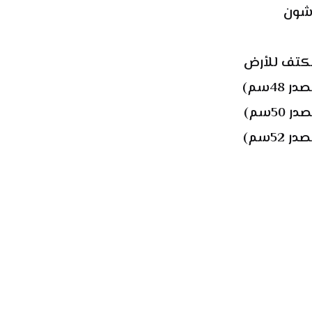
شون
48سم)
50سم)
52سم)