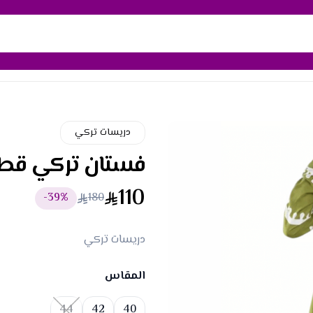
دريسات تركي
فستان تركي قط
110
39
%-
180
دريسات تركي
المقاس
Choose a size
44
42
40