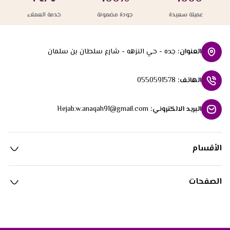
عميلة سعيدة
جودة مضمونة
خدمة العملاء
العنوان
:
جده - حي النزهه - شارع سلطان بن سلمان
الهاتف
:
0550591578
البريد الالكتروني
:
Hejab.w.anaqah91@gmail.com
الأقسام
الصفحات