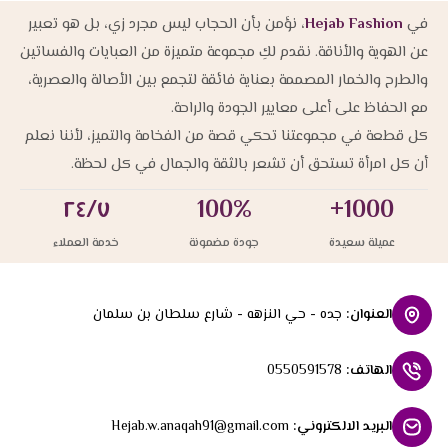
في
Hejab Fashion
، نؤمن بأن الحجاب ليس مجرد زي، بل هو تعبير
عن الهوية والأناقة. نقدم لكِ مجموعة متميزة من العبايات والفساتين
والطرح والخمار المصممة بعناية فائقة لتجمع بين الأصالة والعصرية،
مع الحفاظ على أعلى معايير الجودة والراحة.
كل قطعة في مجموعتنا تحكي قصة من الفخامة والتميز، لأننا نعلم
أن كل امرأة تستحق أن تشعر بالثقة والجمال في كل لحظة.
٢٤/٧
100%
1000+
عميلة سعيدة
جودة مضمونة
خدمة العملاء
العنوان
:
جده - حي النزهه - شارع سلطان بن سلمان
الهاتف
:
0550591578
البريد الالكتروني
:
Hejab.w.anaqah91@gmail.com