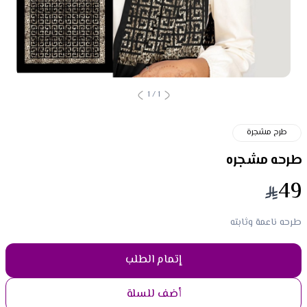
1
/
1
طرح مشجرة
طرحه مشجره
49
طرحه ناعمة وثابته
إتمام الطلب
أضف للسلة