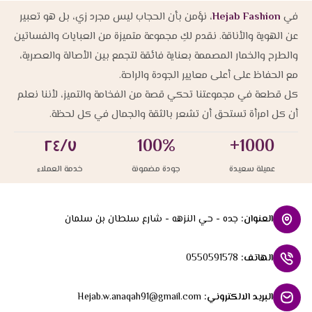
في
Hejab Fashion
، نؤمن بأن الحجاب ليس مجرد زي، بل هو تعبير
عن الهوية والأناقة. نقدم لكِ مجموعة متميزة من العبايات والفساتين
والطرح والخمار المصممة بعناية فائقة لتجمع بين الأصالة والعصرية،
مع الحفاظ على أعلى معايير الجودة والراحة.
كل قطعة في مجموعتنا تحكي قصة من الفخامة والتميز، لأننا نعلم
أن كل امرأة تستحق أن تشعر بالثقة والجمال في كل لحظة.
٢٤/٧
100%
1000+
عميلة سعيدة
جودة مضمونة
خدمة العملاء
العنوان
:
جده - حي النزهه - شارع سلطان بن سلمان
الهاتف
:
0550591578
البريد الالكتروني
:
Hejab.w.anaqah91@gmail.com