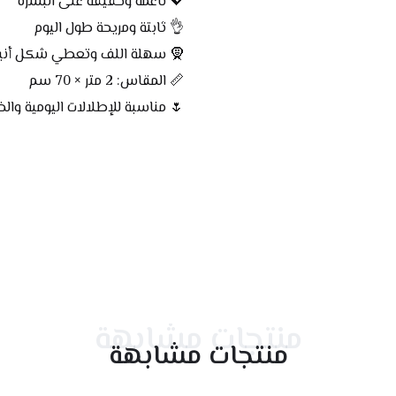
💖 ناعمة وخفيفة على البشرة
👌 ثابتة ومريحة طول اليوم
🧕 سهلة اللف وتعطي شكل أني
📏 المقاس: 2 متر × 70 سم
🌷 مناسبة للإطلالات اليومية والخ
منتجات مشابهة
منتجات مشابهة