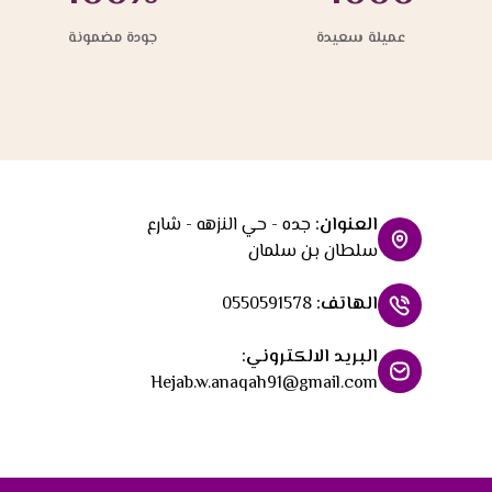
عميلة سعيدة
جودة مضمونة
العنوان
:
جده - حي النزهه - شارع
سلطان بن سلمان
الهاتف
:
0550591578
البريد الالكتروني
:
Hejab.w.anaqah91@gmail.com