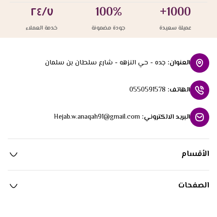
٢٤/٧
100%
1000+
عميلة سعيدة
جودة مضمونة
خدمة العملاء
العنوان
:
جده - حي النزهه - شارع سلطان بن سلمان
الهاتف
:
0550591578
البريد الالكتروني
:
Hejab.w.anaqah91@gmail.com
الأقسام
الصفحات