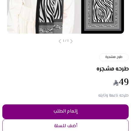
1
/
1
طرح مشجرة
طرحه مشجره
49
طرحه ناعمة وثابته
إتمام الطلب
أضف للسلة