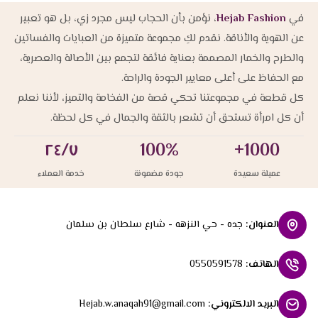
في
Hejab Fashion
، نؤمن بأن الحجاب ليس مجرد زي، بل هو تعبير
عن الهوية والأناقة. نقدم لكِ مجموعة متميزة من العبايات والفساتين
والطرح والخمار المصممة بعناية فائقة لتجمع بين الأصالة والعصرية،
مع الحفاظ على أعلى معايير الجودة والراحة.
كل قطعة في مجموعتنا تحكي قصة من الفخامة والتميز، لأننا نعلم
أن كل امرأة تستحق أن تشعر بالثقة والجمال في كل لحظة.
٢٤/٧
100%
1000+
عميلة سعيدة
جودة مضمونة
خدمة العملاء
العنوان
:
جده - حي النزهه - شارع سلطان بن سلمان
الهاتف
:
0550591578
البريد الالكتروني
:
Hejab.w.anaqah91@gmail.com